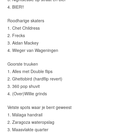
4. BIER!!
Roodharige skaters
1. Chet Childress
2. Frecks
3. Aidan Mackey
4. Wieger van Wageningen
Goorste truuken
1. Alles met Double flips
2. Ghettobird (hardflip revert)
3. 360 pop shuvit
4. (Over)Willie grinds
Vetste spots waar je bent geweest
1. Málaga handrail
2. Zaragoza wateropslag
3. Maasvlakte quarter