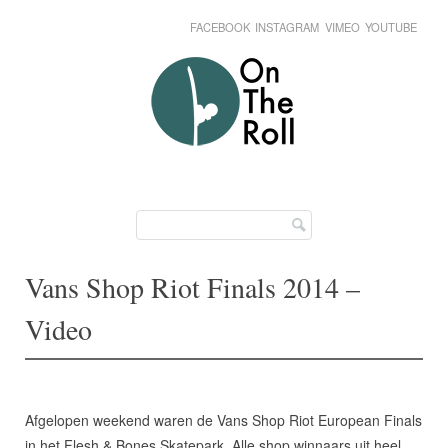
FACEBOOK
INSTAGRAM
VIMEO
YOUTUBE
Skip
Main menu
to
content
Vans Shop Riot Finals 2014 –
Video
Afgelopen weekend waren de Vans Shop Riot European Finals
in het Flesh & Bones Skatepark. Alle shop winnaars uit heel