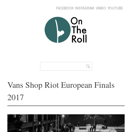
FACEBOOK
INSTAGRAM
VIMEO
YOUTUBE
Skip
Main menu
to
content
Vans Shop Riot European Finals
2017