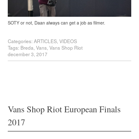
SOTY or not, Daan always can get a job as filmer.
Categories:
ARTICLES
,
VIDEOS
Tags:
Breda
,
Vans
,
Vans Shop Riot
december 3, 2017
Post navigation
Vans Shop Riot European Finals
2017