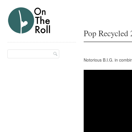
Pop Recycled 
Skip
Main menu
to
Notorious B.I.G. in combi
content