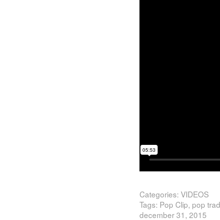
Categories:
VIDEOS
Tags:
Pop Clip
,
pop tra
december 31, 2015