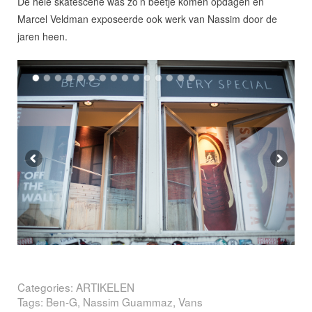
De hele skatescene was zo’n beetje komen opdagen en
Marcel Veldman exposeerde ook werk van Nassim door de
jaren heen.
Categories:
ARTIKELEN
Tags:
Ben-G
,
Nassim Guammaz
,
Vans