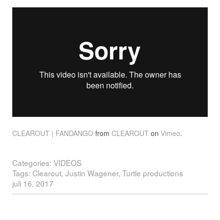
CLEAROUT | FANDANGO
from
CLEAROUT
on
Vimeo
.
Categories:
VIDEOS
Tags:
Clearout
,
Justin Wagener
,
Turtle productions
juli 16, 2017