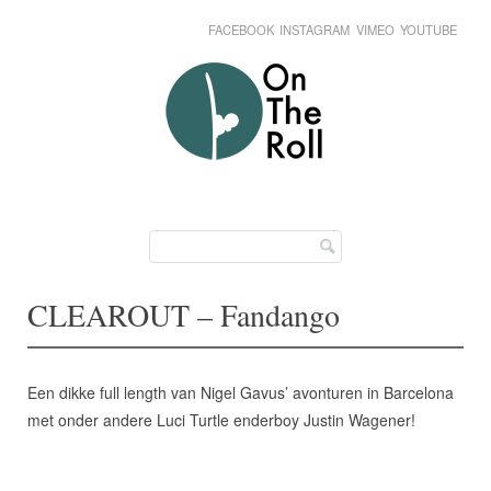
FACEBOOK
INSTAGRAM
VIMEO
YOUTUBE
Skip
Main menu
to
content
CLEAROUT – Fandango
Een dikke full length van Nigel Gavus’ avonturen in Barcelona
met onder andere Luci Turtle enderboy Justin Wagener!