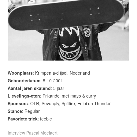
Woonplaats
: Krimpen a/d ijsel, Nederland
Geboortedatum
: 8-10-2001
Aantal
jaren
skatend
: 5 jaar
Lievelings-
eten
: Frikandel met mayo & curry
Sponsors
: OTR, Sevenply, Spitfire, Enjoi en Thunder
Stance
: Regular
Favoriete
trick
: feeble
Interview Pascal Moelaert