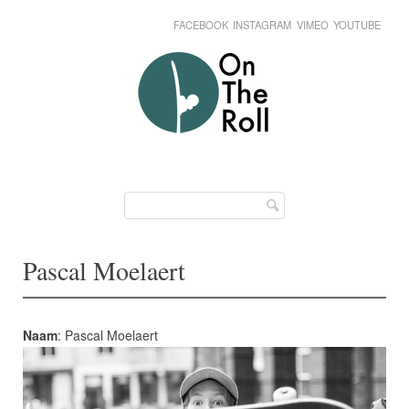
FACEBOOK
INSTAGRAM
VIMEO
YOUTUBE
Skip
Main menu
to
content
Pascal Moelaert
Naam
: Pascal Moelaert